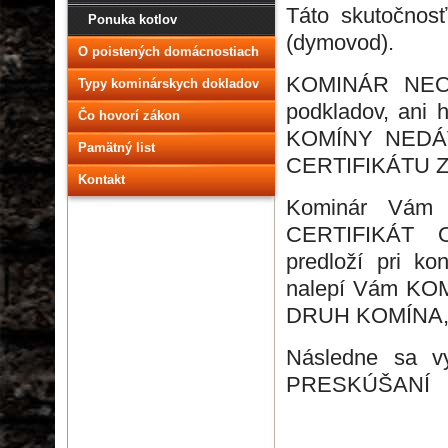
Táto skutočnos
Ponuka kotlov
(dymovod).
O poistených domácnostiach
KOMINÁR NEOS
Typy kominárskych dokladov
podkladov, an
Čo hovorí zákon
KOMÍNY NEDÁV
Pamätný list
CERTIFIKÁTU 
Kontakt
Kominár Vám 
CERTIFIKÁT 
predloží pri ko
nalepí Vám KO
DRUH KOMÍNA, 
Následne sa v
PRESKÚŠANÍ