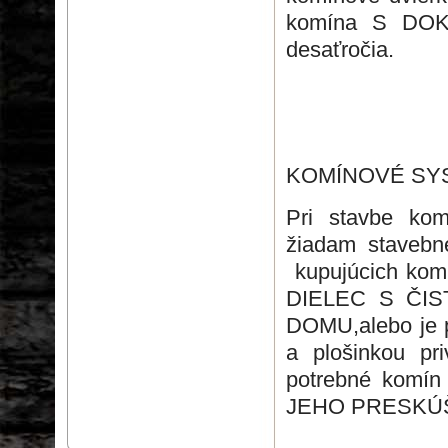
komína S DO
desaťročia.
KOMÍNOVÉ SY
Pri stavbe ko
žiadam stavebn
kupujúcich kom
DIELEC S ČIS
DOMU,alebo je p
a plošinkou pr
potrebné komí
JEHO PRESKÚ