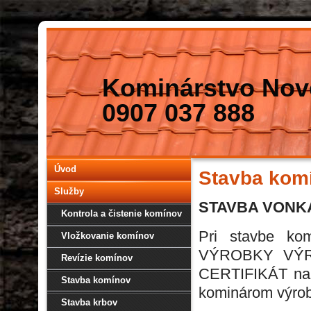
Kominárstvo No
0907 037 888
Úvod
Stavba kom
Služby
STAVBA VONK
Kontrola a čistenie komínov
Pri stavbe k
Vložkovanie komínov
VÝROBKY VÝRO
Revízie komínov
CERTIFIKÁT na v
Stavba komínov
kominárom výrobk
Stavba krbov