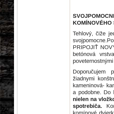
SVOJPOMOCNÉ
KOMÍNOVÉHO
Tehlový, čiže j
svojpomocne.
PRIPOJIŤ NOVÝ
betónová vrstv
poveternostnými
Doporučujem p
žiadnymi konšt
kameninová- kana
a podobne. Do 
nielen na vložk
spotrebiča.
Ko
komínové dvierk